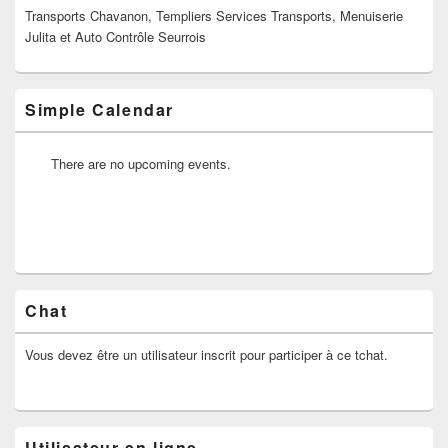
widget
Transports Chavanon, Templiers Services Transports, Menuiserie
pour
Julita et Auto Contrôle Seurrois
la
barre
latérale
Simple Calendar
There are no upcoming events.
Chat
Vous devez être un utilisateur inscrit pour participer à ce tchat.
Utilisateur en ligne