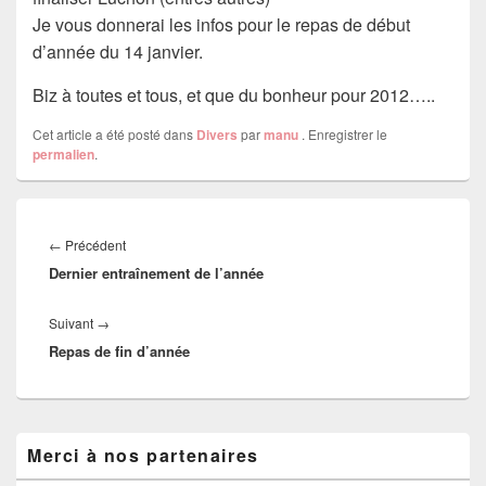
Je vous donnerai les infos pour le repas de début
d’année du 14 janvier.
Biz à toutes et tous, et que du bonheur pour 2012…..
Cet article a été posté dans
Divers
par
manu
. Enregistrer le
permalien
.
Navigation
de
Article
←
Précédent
l’article
Dernier entraînement de l’année
précédent :
Article
Suivant
→
Repas de fin d’année
suivant :
Zone
Merci à nos partenaires
principale
de