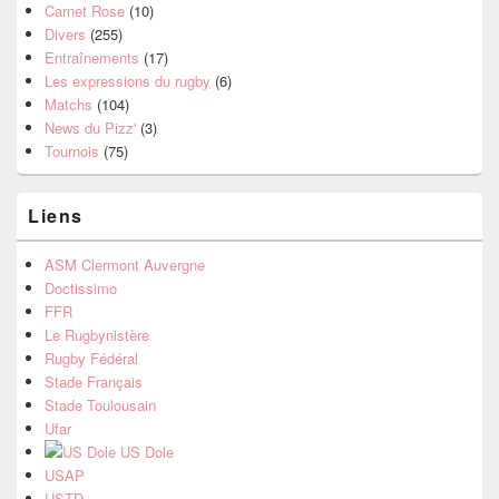
Carnet Rose
(10)
Divers
(255)
Entraînements
(17)
Les expressions du rugby
(6)
Matchs
(104)
News du Pizz'
(3)
Tournois
(75)
Liens
ASM Clermont Auvergne
Doctissimo
FFR
Le Rugbynistère
Rugby Fédéral
Stade Français
Stade Toulousain
Ufar
US Dole
USAP
USTD