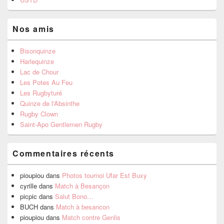
Nos amis
Bisonquinze
Harlequinze
Lac de Chour
Les Potes Au Feu
Les Rugbyturé
Quinze de l'Absinthe
Rugby Clown
Saint-Apo Gentlemen Rugby
Commentaires récents
pioupiou
dans
Photos tournoi Ufar Est Buxy
cyrille
dans
Match à Besançon
picpic
dans
Salut Bono…
BUCH
dans
Match à besancon
pioupiou
dans
Match contre Genlis