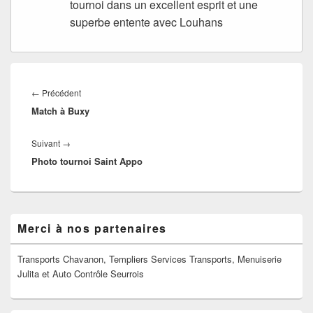
tournoi dans un excellent esprit et une
superbe entente avec Louhans
Navigation
de
Article
←
Précédent
l’article
Match à Buxy
précédent :
Article
Suivant
→
Photo tournoi Saint Appo
suivant :
Zone
Merci à nos partenaires
principale
de
widget
Transports Chavanon, Templiers Services Transports, Menuiserie
pour
Julita et Auto Contrôle Seurrois
la
barre
latérale