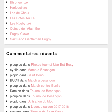
Bisonquinze
Harlequinze
Lac de Chour
Les Potes Au Feu
Les Rugbyturé
Quinze de l'Absinthe
Rugby Clown
Saint-Apo Gentlemen Rugby
Commentaires récents
pioupiou
dans
Photos tournoi Ufar Est Buxy
cyrille
dans
Match à Besançon
picpic
dans
Salut Bono…
BUCH
dans
Match à besancon
pioupiou
dans
Match contre Genlis
Damien
dans
Tournoi de Besançon
pioupiou
dans
Tournoi de Besançon
picpic
dans
Utilisation du blog
pioupiou
dans
Licence saison 2017-2018
stevens
dans
Tournoi de Saint Savin