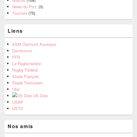
Matchs
(104)
News du Pizz'
(3)
Tournois
(75)
Liens
ASM Clermont Auvergne
Doctissimo
FFR
Le Rugbynistère
Rugby Fédéral
Stade Français
Stade Toulousain
Ufar
US Dole
USAP
USTD
Nos amis