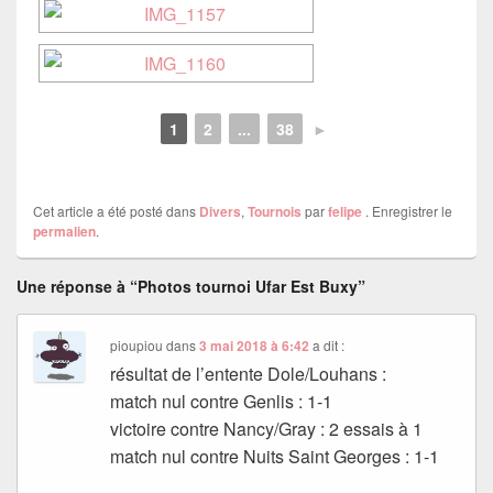
1
2
...
38
►
Cet article a été posté dans
Divers
,
Tournois
par
felipe
. Enregistrer le
permalien
.
Une réponse à “Photos tournoi Ufar Est Buxy”
pioupiou
dans
3 mai 2018 à 6:42
a dit :
résultat de l’entente Dole/Louhans :
match nul contre Genlis : 1-1
victoire contre Nancy/Gray : 2 essais à 1
match nul contre Nuits Saint Georges : 1-1