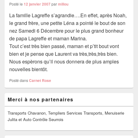
Posté le
12 janvier 2007
par
millou
La famille Lagreffe s’agrandie….En effet, après Noah,
le grand frère, une petite Léna a pointé le bout de son
nez Samedi 6 Décembre pour le plus grand bonheur
de papa Lagreffe et maman Marina.
Tout c’est très bien passé, maman et p’tit bout vont
bien et je pense que Laurent va très,très,très bien.
Nous espèrons qu’il nous donnera de plus amples
nouvelles bientôt.
Posté dans
Carnet Rose
Zone
Merci à nos partenaires
principale
de
widget
Transports Chavanon, Templiers Services Transports, Menuiserie
pour
Julita et Auto Contrôle Seurrois
la
barre
latérale