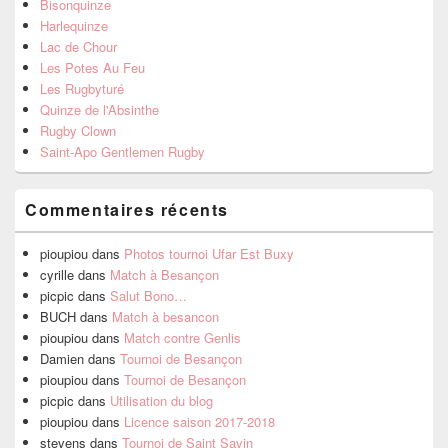
Bisonquinze
Harlequinze
Lac de Chour
Les Potes Au Feu
Les Rugbyturé
Quinze de l'Absinthe
Rugby Clown
Saint-Apo Gentlemen Rugby
Commentaires récents
pioupiou
dans
Photos tournoi Ufar Est Buxy
cyrille
dans
Match à Besançon
picpic
dans
Salut Bono…
BUCH
dans
Match à besancon
pioupiou
dans
Match contre Genlis
Damien
dans
Tournoi de Besançon
pioupiou
dans
Tournoi de Besançon
picpic
dans
Utilisation du blog
pioupiou
dans
Licence saison 2017-2018
stevens
dans
Tournoi de Saint Savin