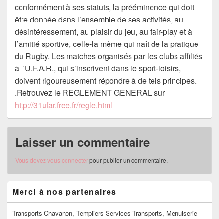
conformément à ses statuts, la prééminence qui doit
être donnée dans l’ensemble de ses activités, au
désintéressement, au plaisir du jeu, au fair-play et à
l’amitié sportive, celle-la même qui naît de la pratique
du Rugby. Les matches organisés par les clubs affiliés
à l’U.F.A.R., qui s’inscrivent dans le sport-loisirs,
doivent rigoureusement répondre à de tels principes.
.Retrouvez le REGLEMENT GENERAL sur
http://31ufar.free.fr/regle.html
Laisser un commentaire
Vous devez
vous connecter
pour publier un commentaire.
Zone
Merci à nos partenaires
principale
de
widget
Transports Chavanon, Templiers Services Transports, Menuiserie