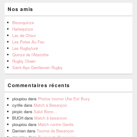
Nos amis
Bisonquinze
Harlequinze
Lac de Chour
Les Potes Au Feu
Les Rugbyturé
Quinze de l'Absinthe
Rugby Clown
Saint-Apo Gentlemen Rugby
Commentaires récents
pioupiou
dans
Photos tournoi Ufar Est Buxy
cyrille
dans
Match à Besançon
picpic
dans
Salut Bono…
BUCH
dans
Match à besancon
pioupiou
dans
Match contre Genlis
Damien
dans
Tournoi de Besançon