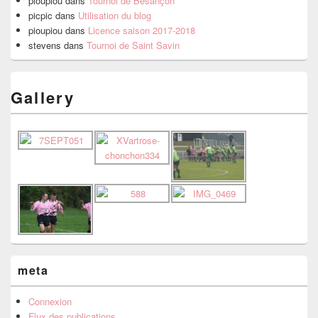
pioupiou
dans
Tournoi de Besançon
picpic
dans
Utilisation du blog
pioupiou
dans
Licence saison 2017-2018
stevens
dans
Tournoi de Saint Savin
Gallery
meta
Connexion
Flux des publications