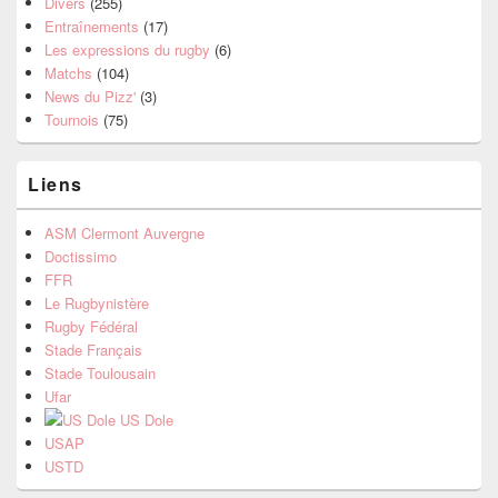
Divers
(255)
Entraînements
(17)
Les expressions du rugby
(6)
Matchs
(104)
News du Pizz'
(3)
Tournois
(75)
Liens
ASM Clermont Auvergne
Doctissimo
FFR
Le Rugbynistère
Rugby Fédéral
Stade Français
Stade Toulousain
Ufar
US Dole
USAP
USTD