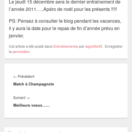
Le jeudi 15 décembre sera le dernier entrainement de
l’année 2011…..Apéro de noël pour les présents !!!!!
PS: Pensez à consulter le blog pendant les vacances,
il y aura la date pour le repas de fin d’année prévu en
janvier.
Cet article a été posté dans
Entraînements
par
lagreffe39
. Enregistrer
le
permalien
.
Navigation
de
Article
←
Précédent
l’article
Match à Champagnole
précédent :
Article
Suivant
→
Meilleurs voeux……
suivant :
Zone