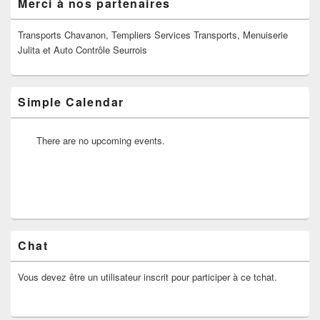
Merci à nos partenaires
principale
de
widget
Transports Chavanon, Templiers Services Transports, Menuiserie
pour
Julita et Auto Contrôle Seurrois
la
barre
latérale
Simple Calendar
There are no upcoming events.
Chat
Vous devez être un utilisateur inscrit pour participer à ce tchat.