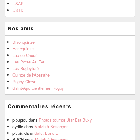
USAP
USTD
Nos amis
Bisonquinze
Harlequinze
Lac de Chour
Les Potes Au Feu
Les Rugbyturé
Quinze de l'Absinthe
Rugby Clown
Saint-Apo Gentlemen Rugby
Commentaires récents
pioupiou
dans
Photos tournoi Ufar Est Buxy
cyrille
dans
Match à Besançon
picpic
dans
Salut Bono…
BUCH
dans
Match à besancon