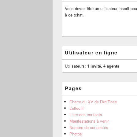
Vous devez être un utilisateur inscrit pou
à ce tchat.
Utilisateur en ligne
Utilisateurs:
1 invité, 4 agents
Pages
Charte du XV de l’Art’Rose
L’effectif
Liste des contacts
Manifestations à venir
Nombre de connectés
Photos