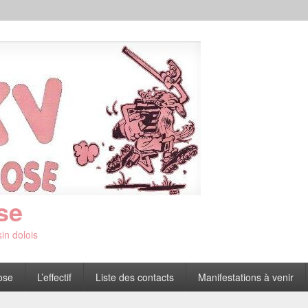
se
in dolois
ose
L’effectif
Liste des contacts
Manifestations à venir