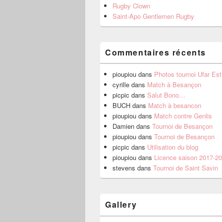
Rugby Clown
Saint-Apo Gentlemen Rugby
Commentaires récents
pioupiou
dans
Photos tournoi Ufar Es
cyrille
dans
Match à Besançon
picpic
dans
Salut Bono…
BUCH
dans
Match à besancon
pioupiou
dans
Match contre Genlis
Damien
dans
Tournoi de Besançon
pioupiou
dans
Tournoi de Besançon
picpic
dans
Utilisation du blog
pioupiou
dans
Licence saison 2017-2
stevens
dans
Tournoi de Saint Savin
Gallery