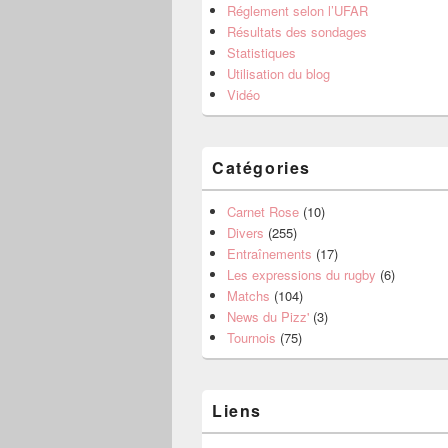
Réglement selon l’UFAR
Résultats des sondages
Statistiques
Utilisation du blog
Vidéo
Catégories
Carnet Rose
(10)
Divers
(255)
Entraînements
(17)
Les expressions du rugby
(6)
Matchs
(104)
News du Pizz'
(3)
Tournois
(75)
Liens