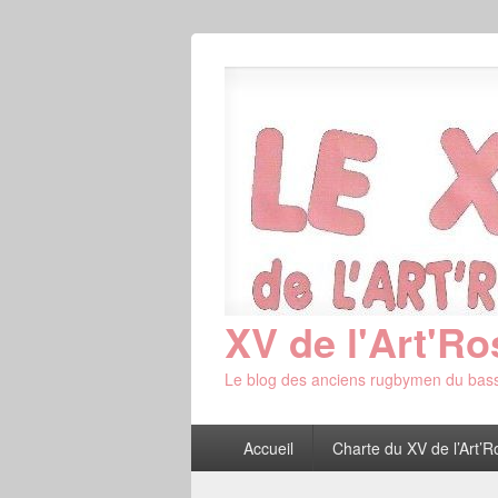
XV de l'Art'Ro
Le blog des anciens rugbymen du bass
Menu
Accueil
Charte du XV de l’Art’R
principal