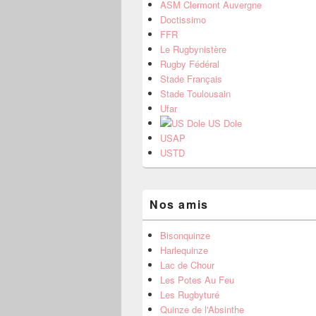
ASM Clermont Auvergne
Doctissimo
FFR
Le Rugbynistère
Rugby Fédéral
Stade Français
Stade Toulousain
Ufar
US Dole
USAP
USTD
Nos amis
Bisonquinze
Harlequinze
Lac de Chour
Les Potes Au Feu
Les Rugbyturé
Quinze de l'Absinthe