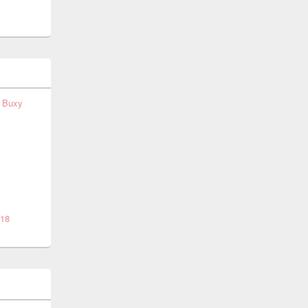
t Buxy
018