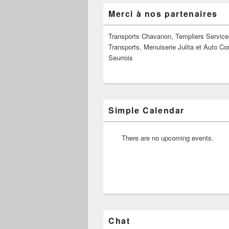
Zone
Merci à nos partenaires
principale
de
widget
Transports Chavanon, Templiers Service
pour
Transports, Menuiserie Julita et Auto Co
la
Seurrois
barre
latérale
Simple Calendar
There are no upcoming events.
Chat