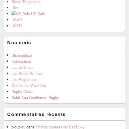
Stade Toulousain
Ufar
US Dole
USAP
USTD
Nos amis
Bisonquinze
Harlequinze
Lac de Chour
Les Potes Au Feu
Les Rugbyturé
Quinze de l'Absinthe
Rugby Clown
Saint-Apo Gentlemen Rugby
Commentaires récents
pioupiou
dans
Photos tournoi Ufar Est Buxy