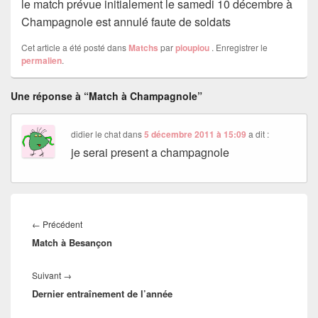
le match prévue initialement le samedi 10 décembre à
Champagnole est annulé faute de soldats
Cet article a été posté dans
Matchs
par
pioupiou
. Enregistrer le
permalien
.
Une réponse à “Match à Champagnole”
didier le chat
dans
5 décembre 2011 à 15:09
a dit :
je serai present a champagnole
Navigation
de
Article
←
Précédent
l’article
Match à Besançon
précédent :
Article
Suivant
→
Dernier entraînement de l’année
suivant :