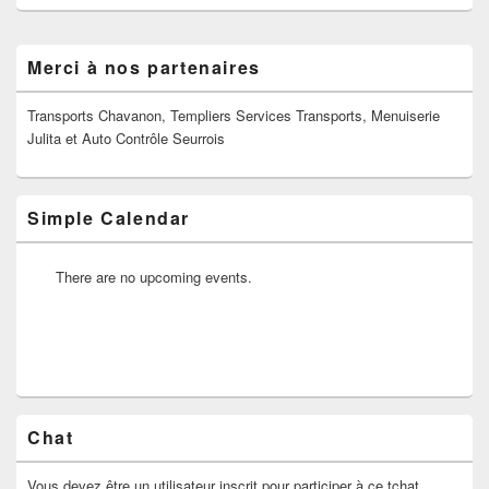
Zone
Merci à nos partenaires
principale
de
widget
Transports Chavanon, Templiers Services Transports, Menuiserie
pour
Julita et Auto Contrôle Seurrois
la
barre
latérale
Simple Calendar
There are no upcoming events.
Chat
Vous devez être un utilisateur inscrit pour participer à ce tchat.