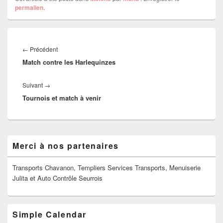
permalien
.
Navigation
de
Article
←
Précédent
l’article
Match contre les Harlequinzes
précédent :
Article
Suivant
→
Tournois et match à venir
suivant :
Zone
Merci à nos partenaires
principale
de
widget
Transports Chavanon, Templiers Services Transports, Menuiserie
pour
Julita et Auto Contrôle Seurrois
la
barre
latérale
Simple Calendar