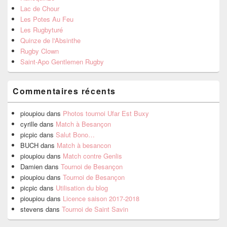
Lac de Chour
Les Potes Au Feu
Les Rugbyturé
Quinze de l'Absinthe
Rugby Clown
Saint-Apo Gentlemen Rugby
Commentaires récents
pioupiou
dans
Photos tournoi Ufar Est Buxy
cyrille
dans
Match à Besançon
picpic
dans
Salut Bono…
BUCH
dans
Match à besancon
pioupiou
dans
Match contre Genlis
Damien
dans
Tournoi de Besançon
pioupiou
dans
Tournoi de Besançon
picpic
dans
Utilisation du blog
pioupiou
dans
Licence saison 2017-2018
stevens
dans
Tournoi de Saint Savin