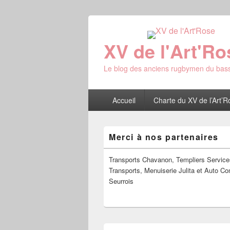
XV de l'Art'Ro
Le blog des anciens rugbymen du bass
Menu
Accueil
Charte du XV de l’Art’R
principal
Zone
Merci à nos partenaires
principale
de
widget
Transports Chavanon, Templiers Service
pour
Transports, Menuiserie Julita et Auto Co
la
Seurrois
barre
latérale