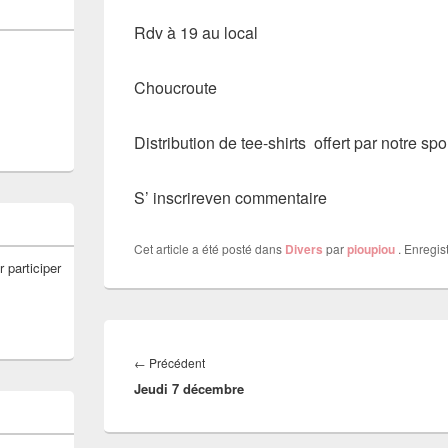
Rdv à 19 au local
Choucroute
Distribution de tee-shirts offert par notre s
S’ inscrireven commentaire
Cet article a été posté dans
Divers
par
pioupiou
. Enregis
r participer
Navigation
de
Article
←
Précédent
l’article
Jeudi 7 décembre
précédent :