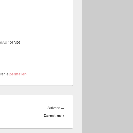
ponsor SNS
trer le
permalien
.
Article
Suivant
→
Carnet noir
suivant :