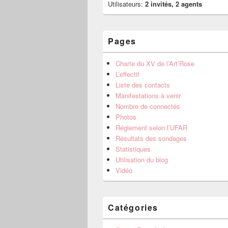
Utilisateurs:
2 invités, 2 agents
Pages
Charte du XV de l’Art’Rose
L’effectif
Liste des contacts
Manifestations à venir
Nombre de connectés
Photos
Réglement selon l’UFAR
Résultats des sondages
Statistiques
Utilisation du blog
Vidéo
Catégories