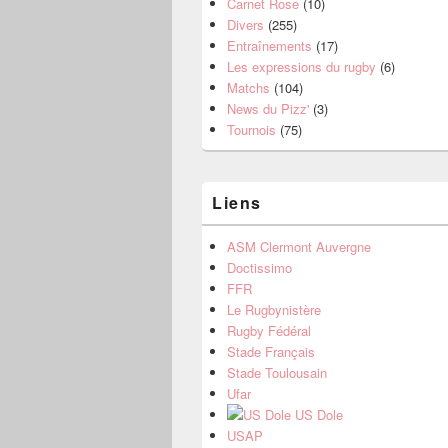
Carnet Rose
(10)
Divers
(255)
Entraînements
(17)
Les expressions du rugby
(6)
Matchs
(104)
News du Pizz'
(3)
Tournois
(75)
Liens
ASM Clermont Auvergne
Doctissimo
FFR
Le Rugbynistère
Rugby Fédéral
Stade Français
Stade Toulousain
Ufar
US Dole
USAP