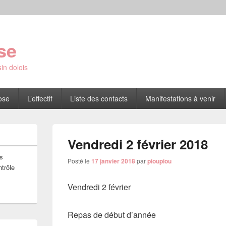
se
in dolois
ose
L’effectif
Liste des contacts
Manifestations à venir
Vendredi 2 février 2018
s
Posté le
17 janvier 2018
par
pioupiou
ntrôle
Vendredi 2 février
Repas de début d’année