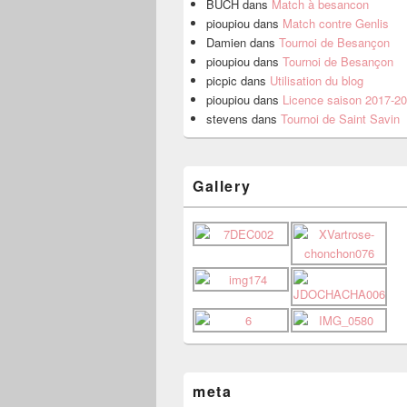
BUCH
dans
Match à besancon
pioupiou
dans
Match contre Genlis
Damien
dans
Tournoi de Besançon
pioupiou
dans
Tournoi de Besançon
picpic
dans
Utilisation du blog
pioupiou
dans
Licence saison 2017-2
stevens
dans
Tournoi de Saint Savin
Gallery
meta