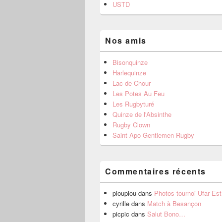
USTD
Nos amis
Bisonquinze
Harlequinze
Lac de Chour
Les Potes Au Feu
Les Rugbyturé
Quinze de l'Absinthe
Rugby Clown
Saint-Apo Gentlemen Rugby
Commentaires récents
pioupiou
dans
Photos tournoi Ufar Es
cyrille
dans
Match à Besançon
picpic
dans
Salut Bono…