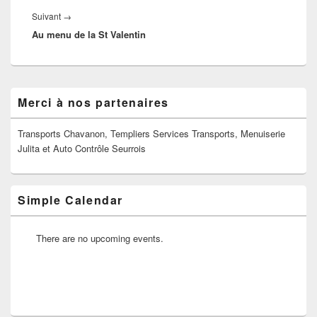
Article
Suivant
→
Au menu de la St Valentin
suivant :
Zone
Merci à nos partenaires
principale
de
widget
Transports Chavanon, Templiers Services Transports, Menuiserie
pour
Julita et Auto Contrôle Seurrois
la
barre
latérale
Simple Calendar
There are no upcoming events.