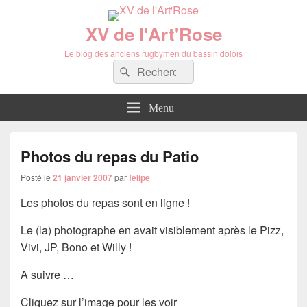
XV de l'Art'Rose
Le blog des anciens rugbymen du bassin dolois
Recherche :
Rechercher
Menu
Photos du repas du Patio
Posté le
21 janvier 2007
par
felipe
Les photos du repas sont en ligne !
Le (la) photographe en avait visiblement après le Pizz,
Vivi, JP, Bono et Willy !
A suivre …
Cliquez sur l’image pour les voir