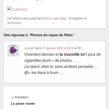
Cet article a été posté dans
Divers
par
felipe
. Enregistrer le
permalien
.
Une réponse à “Photos du repas du Patio”
Le pizz'
dans
31 janvier 2007 à 18:18
a dit :
Vivement demain et
la nouvelle loi !
plus de
cigarettes alors + de photos …
La raison était la, sans arrières pensées …
@+ les becs à fouin …
Navigation
de
Article
←
Précédent
l’article
La passe vissée
précédent :