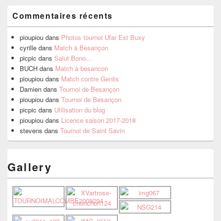
Commentaires récents
pioupiou
dans
Photos tournoi Ufar Est Buxy
cyrille
dans
Match à Besançon
picpic
dans
Salut Bono…
BUCH
dans
Match à besancon
pioupiou
dans
Match contre Genlis
Damien
dans
Tournoi de Besançon
pioupiou
dans
Tournoi de Besançon
picpic
dans
Utilisation du blog
pioupiou
dans
Licence saison 2017-2018
stevens
dans
Tournoi de Saint Savin
Gallery