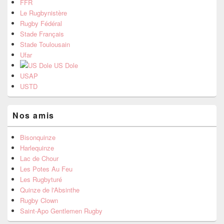
FFR
Le Rugbynistère
Rugby Fédéral
Stade Français
Stade Toulousain
Ufar
US Dole
USAP
USTD
Nos amis
Bisonquinze
Harlequinze
Lac de Chour
Les Potes Au Feu
Les Rugbyturé
Quinze de l'Absinthe
Rugby Clown
Saint-Apo Gentlemen Rugby