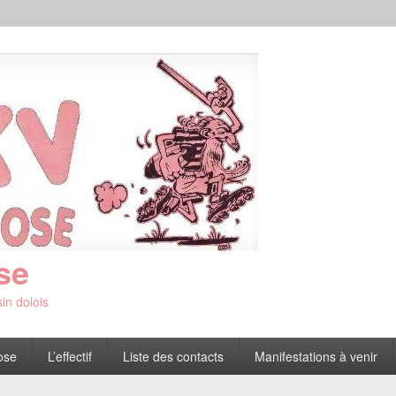
se
in dolois
ose
L’effectif
Liste des contacts
Manifestations à venir