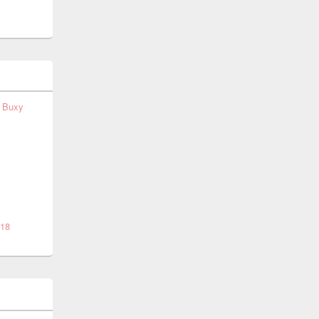
t Buxy
018