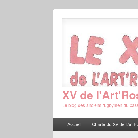
XV de l'Art'Ro
Le blog des anciens rugbymen du bass
Menu
Accueil
Charte du XV de l’Art’R
principal