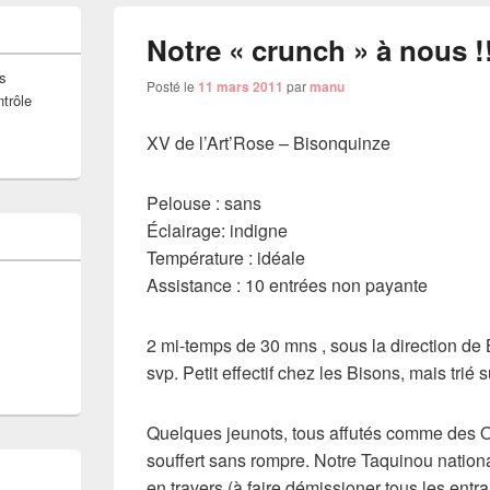
Notre « crunch » à nous !!
s
Posté le
11 mars 2011
par
manu
ntrôle
XV de l’Art’Rose – Bisonquinze
Pelouse : sans
Éclairage: indigne
Température : idéale
Assistance : 10 entrées non payante
2 mi-temps de 30 mns , sous la direction d
svp. Petit effectif chez les Bisons, mais trié s
Quelques jeunots, tous affutés comme des O
souffert sans rompre. Notre Taquinou nationa
en travers (à faire démissioner tous les entr