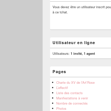
Vous devez être un utilisateur inscrit pou
à ce tchat.
Utilisateur en ligne
Utilisateurs:
1 invité, 1 agent
Pages
Charte du XV de l’Art’Rose
L’effectif
Liste des contacts
Manifestations à venir
Nombre de connectés
Photos