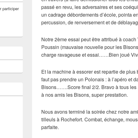
passé en revu, les adversaires et ses coéquip
r participer
un cadrage débordements d’école, pointa en 
percussion, de renversement et de déblayage
Notre 2ème essai peut être attribué à coach V
Poussin (mauvaise nouvelle pour les Bisons), 
charge ravageuse et essai……Bien joué Viv
Et la machine à essorer est repartie de plus be
faut pas prendre un Polonais : à l’apéro et d
Bisons…….Score final 2/2. Bravo à tous les art
à nos amis les Bisons, super prestation.
Nous avons terminé la soirée chez notre ami 
tilleuls à Rochefort. Combat, échange, mous
parfaite.