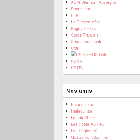
ASM Clermont Auvergne
Doctissimo
FFR
Le Rugbynistère
Rugby Fédéral
Stade Français
Stade Toulousain
Ufar
US Dole
USAP
USTD
Nos amis
Bisonquinze
Harlequinze
Lac de Chour
Les Potes Au Feu
Les Rugbyturé
Quinze de l'Absinthe