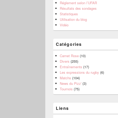
Réglement selon l’UFAR
Résultats des sondages
Statistiques
Utilisation du blog
Vidéo
Catégories
Carnet Rose
(10)
Divers
(255)
Entraînements
(17)
Les expressions du rugby
(6)
Matchs
(104)
News du Pizz'
(3)
Tournois
(75)
Liens