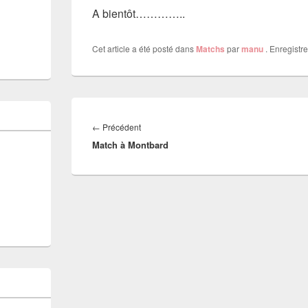
A bientôt…………..
Cet article a été posté dans
Matchs
par
manu
. Enregistre
Navigation
de
Article
←
Précédent
l’article
Match à Montbard
précédent :