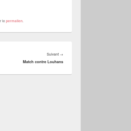
r le
permalien
.
Article
Suivant
→
Match contre Louhans
suivant :