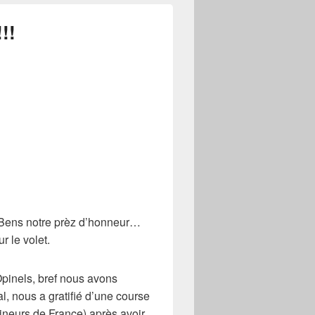
!!
e Bens notre prèz d’honneur…
ur le volet.
pinels, bref nous avons
l, nous a gratifié d’une course
aineurs de France) après avoir