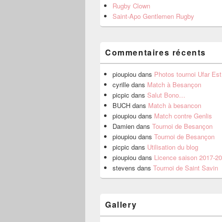
Rugby Clown
Saint-Apo Gentlemen Rugby
Commentaires récents
pioupiou
dans
Photos tournoi Ufar Es
cyrille
dans
Match à Besançon
picpic
dans
Salut Bono…
BUCH
dans
Match à besancon
pioupiou
dans
Match contre Genlis
Damien
dans
Tournoi de Besançon
pioupiou
dans
Tournoi de Besançon
picpic
dans
Utilisation du blog
pioupiou
dans
Licence saison 2017-2
stevens
dans
Tournoi de Saint Savin
Gallery