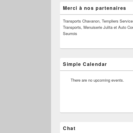
Zone
Merci à nos partenaires
principale
de
widget
Transports Chavanon, Templiers Service
pour
Transports, Menuiserie Julita et Auto Co
la
Seurrois
barre
latérale
Simple Calendar
There are no upcoming events.
Chat