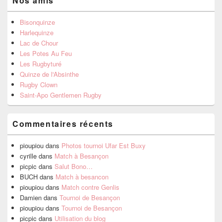
Nos amis
Bisonquinze
Harlequinze
Lac de Chour
Les Potes Au Feu
Les Rugbyturé
Quinze de l'Absinthe
Rugby Clown
Saint-Apo Gentlemen Rugby
Commentaires récents
pioupiou
dans
Photos tournoi Ufar Est Buxy
cyrille
dans
Match à Besançon
picpic
dans
Salut Bono…
BUCH
dans
Match à besancon
pioupiou
dans
Match contre Genlis
Damien
dans
Tournoi de Besançon
pioupiou
dans
Tournoi de Besançon
picpic
dans
Utilisation du blog