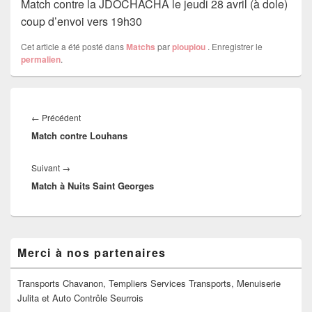
Match contre la JDOCHACHA le jeudi 28 avril (à dole)
coup d’envoi vers 19h30
Cet article a été posté dans
Matchs
par
pioupiou
. Enregistrer le
permalien
.
Navigation
de
Article
←
Précédent
l’article
Match contre Louhans
précédent :
Article
Suivant
→
Match à Nuits Saint Georges
suivant :
Zone
Merci à nos partenaires
principale
de
widget
Transports Chavanon, Templiers Services Transports, Menuiserie
pour
Julita et Auto Contrôle Seurrois
la