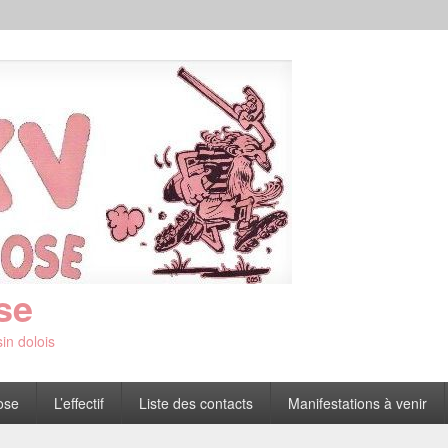
se
in dolois
ose
L’effectif
Liste des contacts
Manifestations à venir