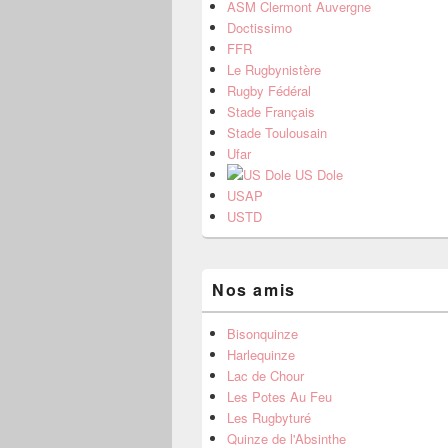
ASM Clermont Auvergne
Doctissimo
FFR
Le Rugbynistère
Rugby Fédéral
Stade Français
Stade Toulousain
Ufar
US Dole
USAP
USTD
Nos amis
Bisonquinze
Harlequinze
Lac de Chour
Les Potes Au Feu
Les Rugbyturé
Quinze de l'Absinthe