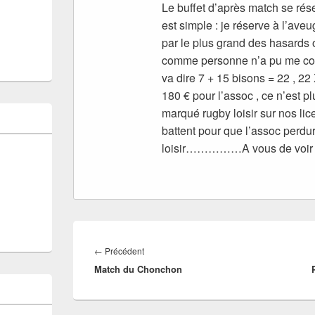
Le buffet d’après match se rése
est simple : je réserve à l’aveu
par le plus grand des hasards o
comme personne n’a pu me confi
va dire 7 + 15 bisons = 22 , 22
180 € pour l’assoc , ce n’est plu
marqué rugby loisir sur nos li
battent pour que l’assoc perdur
loisir……………A vous de voir
Navigation
de
Article
←
Précédent
l’article
Match du Chonchon
précédent :