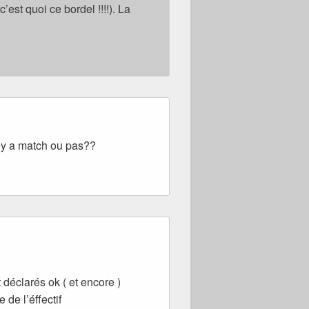
 quoi ce bordel !!!!). La
!! y a match ou pas??
déclarés ok ( et encore )
 de l’éffectif