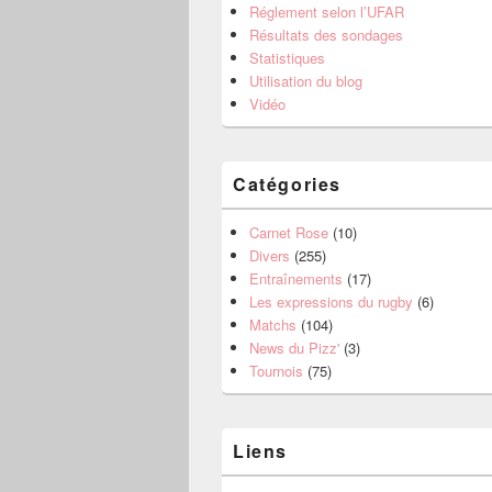
Réglement selon l’UFAR
Résultats des sondages
Statistiques
Utilisation du blog
Vidéo
Catégories
Carnet Rose
(10)
Divers
(255)
Entraînements
(17)
Les expressions du rugby
(6)
Matchs
(104)
News du Pizz'
(3)
Tournois
(75)
Liens