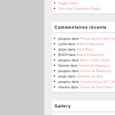
Rugby Clown
Saint-Apo Gentlemen Rugby
Commentaires récents
pioupiou
dans
Photos tournoi Ufar Es
cyrille
dans
Match à Besançon
picpic
dans
Salut Bono…
BUCH
dans
Match à besancon
pioupiou
dans
Match contre Genlis
Damien
dans
Tournoi de Besançon
pioupiou
dans
Tournoi de Besançon
picpic
dans
Utilisation du blog
pioupiou
dans
Licence saison 2017-2
stevens
dans
Tournoi de Saint Savin
Gallery