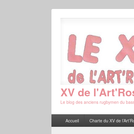
XV de l'Art'Ro
Le blog des anciens rugbymen du bass
Menu
Accueil
Charte du XV de l’Art’R
principal