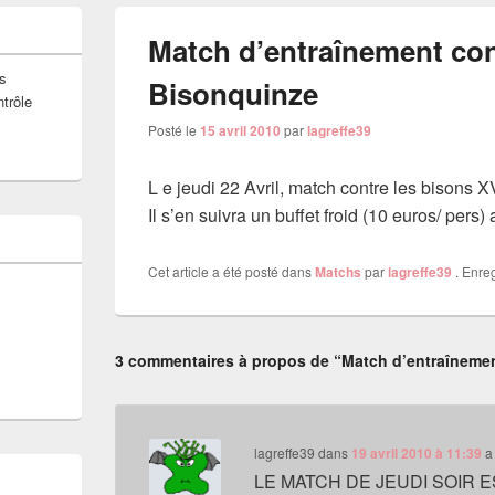
Match d’entraînement con
s
Bisonquinze
ntrôle
Posté le
15 avril 2010
par
lagreffe39
L e jeudi 22 Avril, match contre les bisons X
Il s’en suivra un buffet froid (10 euros/ p
Cet article a été posté dans
Matchs
par
lagreffe39
. Enreg
3 commentaires à propos de “Match d’entraînemen
lagreffe39
dans
19 avril 2010 à 11:39
a 
LE MATCH DE JEUDI SOIR 