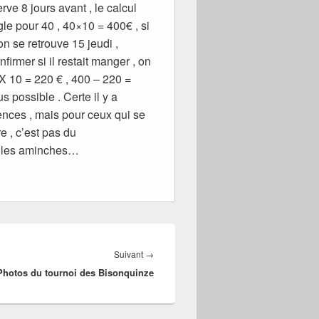
rve 8 jours avant , le calcul
gle pour 40 , 40×10 = 400€ , si
n se retrouve 15 jeudi ,
rmer si il restait manger , on
 X 10 = 220 € , 400 – 220 =
s possible . Certe il y a
cences , mais pour ceux qui se
e , c’est pas du
 les aminches…
Article
Suivant
→
Photos du tournoi des Bisonquinze
suivant :