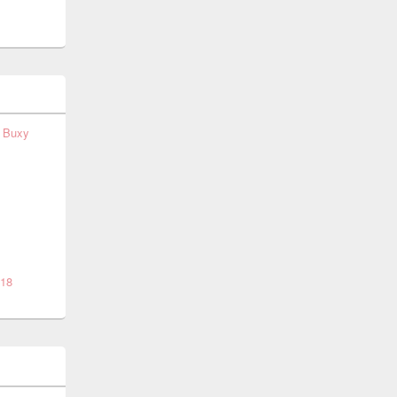
t Buxy
018