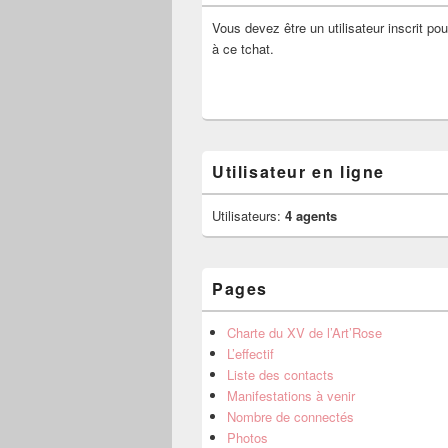
Vous devez être un utilisateur inscrit pou
à ce tchat.
Utilisateur en ligne
Utilisateurs:
4 agents
Pages
Charte du XV de l’Art’Rose
L’effectif
Liste des contacts
Manifestations à venir
Nombre de connectés
Photos