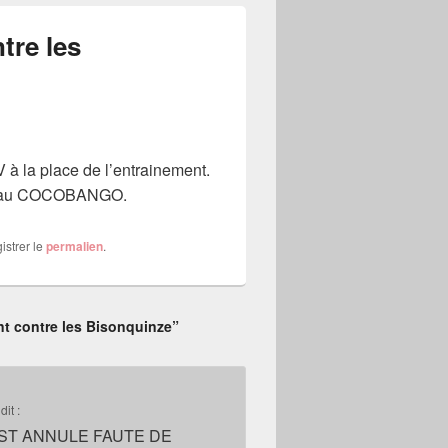
tre les
V à la place de l’entrainement.
ers) au COCOBANGO.
istrer le
permalien
.
t contre les Bisonquinze”
dit :
EST ANNULE FAUTE DE