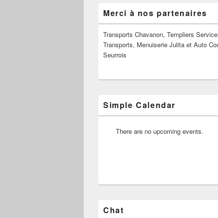
Zone
Merci à nos partenaires
principale
de
widget
Transports Chavanon, Templiers Service
pour
Transports, Menuiserie Julita et Auto Co
la
Seurrois
barre
latérale
Simple Calendar
There are no upcoming events.
Chat