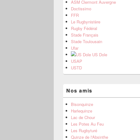
ASM Clermont Auvergne
Doctissimo
FFR
Le Rugbynistère
Rugby Fédéral
Stade Français
Stade Toulousain
Ufar
US Dole
USAP
USTD
Nos amis
Bisonquinze
Harlequinze
Lac de Chour
Les Potes Au Feu
Les Rugbyturé
Quinze de l'Absinthe