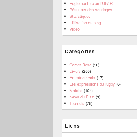
Réglement selon l’UFAR
Résultats des sondages
Statistiques
Utilisation du blog
Vidéo
Catégories
Carnet Rose
(10)
Divers
(255)
Entraînements
(17)
Les expressions du rugby
(6)
Matchs
(104)
News du Pizz'
(3)
Tournois
(75)
Liens