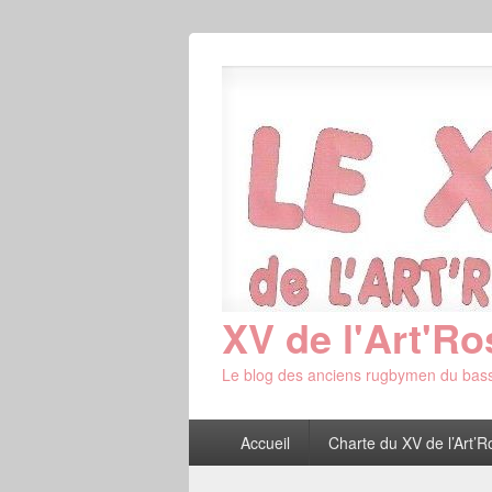
XV de l'Art'Ro
Le blog des anciens rugbymen du bass
Menu
Accueil
Charte du XV de l’Art’R
principal