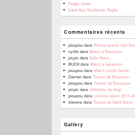
Rugby Clown
Saint-Apo Gentlemen Rugby
Commentaires récents
pioupiou
dans
Photos tournoi Ufar Es
cyrille
dans
Match à Besançon
picpic
dans
Salut Bono…
BUCH
dans
Match à besancon
pioupiou
dans
Match contre Genlis
Damien
dans
Tournoi de Besançon
pioupiou
dans
Tournoi de Besançon
picpic
dans
Utilisation du blog
pioupiou
dans
Licence saison 2017-2
stevens
dans
Tournoi de Saint Savin
Gallery