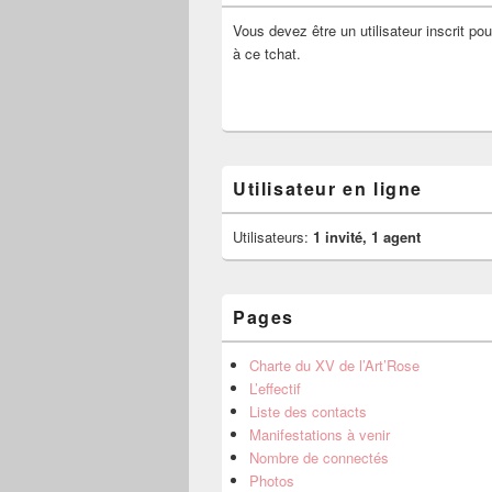
Vous devez être un utilisateur inscrit pou
à ce tchat.
Utilisateur en ligne
Utilisateurs:
1 invité, 1 agent
Pages
Charte du XV de l’Art’Rose
L’effectif
Liste des contacts
Manifestations à venir
Nombre de connectés
Photos