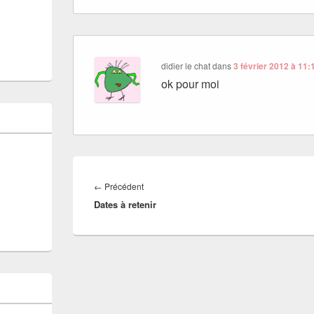
didier le chat
dans
3 février 2012 à 11:
ok pour moi
Navigation
de
Article
←
Précédent
l’article
Dates à retenir
précédent :