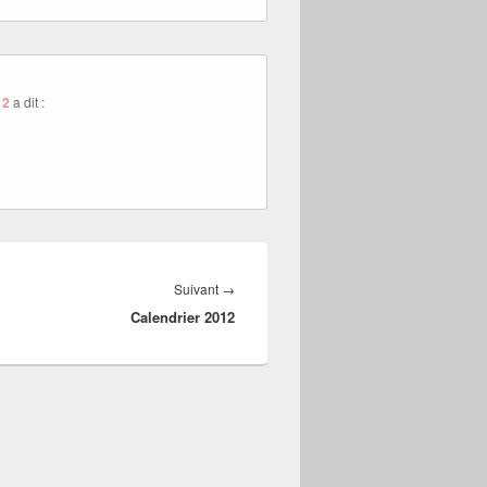
12
a dit :
Article
Suivant
→
Calendrier 2012
suivant :