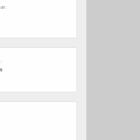
 dit :
 :
ts
: