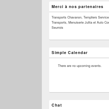
Zone
Merci à nos partenaires
principale
de
widget
Transports Chavanon, Templiers Service
pour
Transports, Menuiserie Julita et Auto Co
la
Seurrois
barre
latérale
Simple Calendar
There are no upcoming events.
Chat