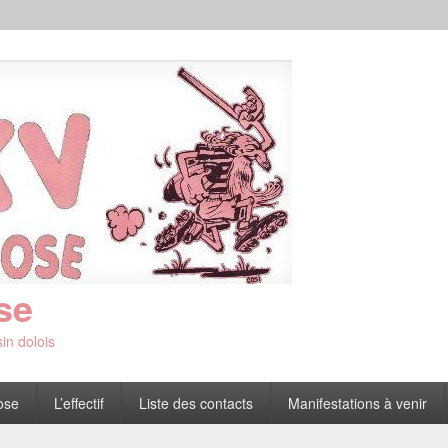
se
in dolois
ose
L’effectif
Liste des contacts
Manifestations à venir