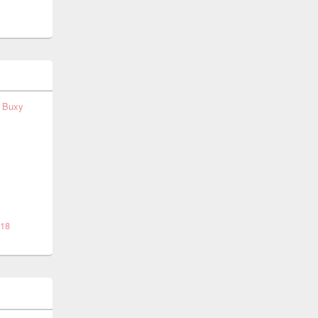
t Buxy
018