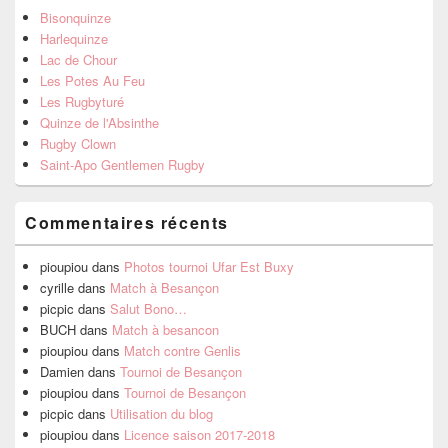
Bisonquinze
Harlequinze
Lac de Chour
Les Potes Au Feu
Les Rugbyturé
Quinze de l'Absinthe
Rugby Clown
Saint-Apo Gentlemen Rugby
Commentaires récents
pioupiou
dans
Photos tournoi Ufar Est Buxy
cyrille
dans
Match à Besançon
picpic
dans
Salut Bono…
BUCH
dans
Match à besancon
pioupiou
dans
Match contre Genlis
Damien
dans
Tournoi de Besançon
pioupiou
dans
Tournoi de Besançon
picpic
dans
Utilisation du blog
pioupiou
dans
Licence saison 2017-2018