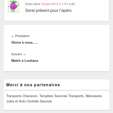
Dodu
dans
16 juin 2012 à 7:07
a dit :
Serai présent pour l’apéro
Navigation
de
Article
←
Précédent
l’article
Gloire à nous…..
précédent :
Article
Suivant
→
Match à Louhans
suivant :
Zone
Merci à nos partenaires
principale
de
widget
Transports Chavanon, Templiers Services Transports, Menuiserie
pour
Julita et Auto Contrôle Seurrois
la
barre