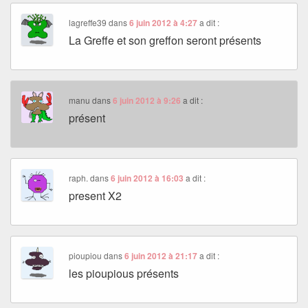
lagreffe39
dans
6 juin 2012 à 4:27
a dit :
La Greffe et son greffon seront présents
manu
dans
6 juin 2012 à 9:26
a dit :
présent
raph.
dans
6 juin 2012 à 16:03
a dit :
present X2
pioupiou
dans
6 juin 2012 à 21:17
a dit :
les pioupious présents