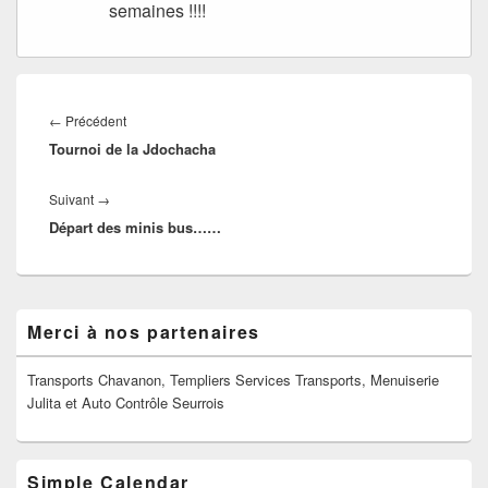
semaines !!!!
Navigation
de
Article
←
Précédent
l’article
Tournoi de la Jdochacha
précédent :
Article
Suivant
→
Départ des minis bus……
suivant :
Zone
Merci à nos partenaires
principale
de
widget
Transports Chavanon, Templiers Services Transports, Menuiserie
pour
Julita et Auto Contrôle Seurrois
la
barre
latérale
Simple Calendar