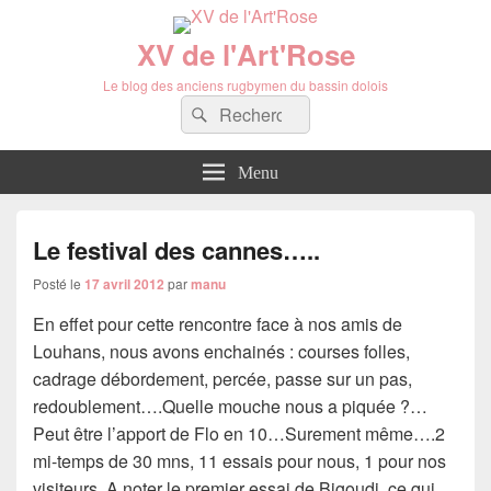
XV de l'Art'Rose
Le blog des anciens rugbymen du bassin dolois
Recherche :
Rechercher
Menu
Le festival des cannes…..
Posté le
17 avril 2012
par
manu
En effet pour cette rencontre face à nos amis de
Louhans, nous avons enchainés : courses folles,
cadrage débordement, percée, passe sur un pas,
redoublement….Quelle mouche nous a piquée ?…
Peut être l’apport de Flo en 10…Surement même….2
mi-temps de 30 mns, 11 essais pour nous, 1 pour nos
visiteurs. A noter le premier essai de Bigoudi, ce qui