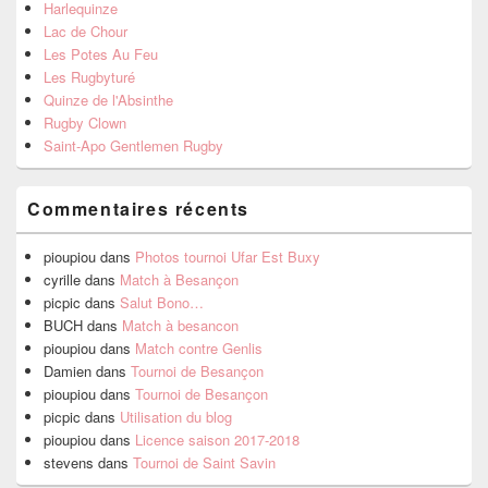
Harlequinze
Lac de Chour
Les Potes Au Feu
Les Rugbyturé
Quinze de l'Absinthe
Rugby Clown
Saint-Apo Gentlemen Rugby
Commentaires récents
pioupiou
dans
Photos tournoi Ufar Est Buxy
cyrille
dans
Match à Besançon
picpic
dans
Salut Bono…
BUCH
dans
Match à besancon
pioupiou
dans
Match contre Genlis
Damien
dans
Tournoi de Besançon
pioupiou
dans
Tournoi de Besançon
picpic
dans
Utilisation du blog
pioupiou
dans
Licence saison 2017-2018
stevens
dans
Tournoi de Saint Savin