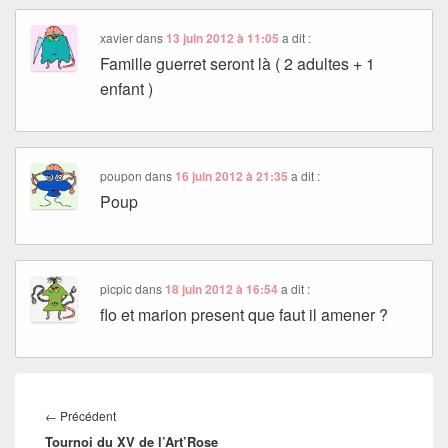
xavier
dans
13 juin 2012 à 11:05
a dit :
Famille guerret seront là ( 2 adultes + 1
enfant )
poupon
dans
16 juin 2012 à 21:35
a dit :
Poup
picpic
dans
18 juin 2012 à 16:54
a dit :
flo et marion present que faut il amener ?
Navigation
de
Article
←
Précédent
l’article
Tournoi du XV de l’Art’Rose
précédent :