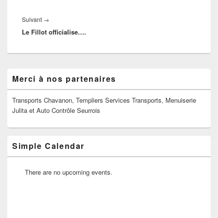
Article
Suivant
→
Le Fillot officialise….
suivant :
Zone
Merci à nos partenaires
principale
de
widget
Transports Chavanon, Templiers Services Transports, Menuiserie
pour
Julita et Auto Contrôle Seurrois
la
barre
latérale
Simple Calendar
There are no upcoming events.