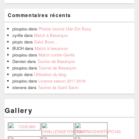
Commentaires récents
pioupiou
dans
Photos tournoi Ufar Est Buxy
cyrille
dans
Match à Besançon
picpic
dans
Salut Bono…
BUCH
dans
Match à besancon
pioupiou
dans
Match contre Genlis
Damien
dans
Tournoi de Besançon
pioupiou
dans
Tournoi de Besançon
picpic
dans
Utilisation du blog
pioupiou
dans
Licence saison 2017-2018
stevens
dans
Tournoi de Saint Savin
Gallery