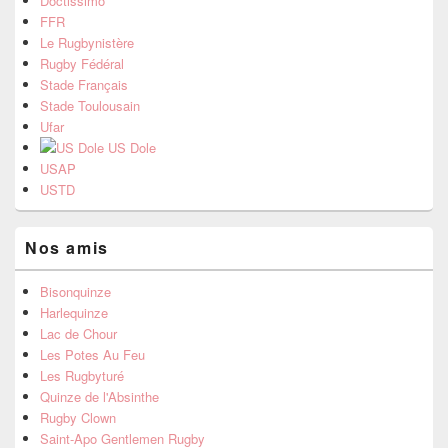
Doctissimo
FFR
Le Rugbynistère
Rugby Fédéral
Stade Français
Stade Toulousain
Ufar
US Dole
USAP
USTD
Nos amis
Bisonquinze
Harlequinze
Lac de Chour
Les Potes Au Feu
Les Rugbyturé
Quinze de l'Absinthe
Rugby Clown
Saint-Apo Gentlemen Rugby