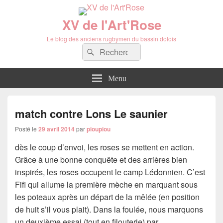
XV de l'Art'Rose
Le blog des anciens rugbymen du bassin dolois
Recherche :
Rechercher
Menu
match contre Lons Le saunier
Posté le
29 avril 2014
par
pioupiou
dès le coup d’envoi, les roses se mettent en action.
Grâce à une bonne conquête et des arrières bien
inspirés, les roses occupent le camp Lédonnien. C’est
Fifi qui allume la première mèche en marquant sous
les poteaux après un départ de la mêlée (en position
de huit s’il vous plait). Dans la foulée, nous marquons
un deuxième essai (tout en filouterie) par