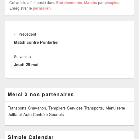
Cet article a été posté dans
Entraînements
,
Matchs
par
pioupiou
.
Enregistrer le
permalien
.
Navigation
de
Article
←
Précédent
l’article
Match contre Pontarlier
précédent :
Article
Suivant
→
Jeudi 29 mai
suivant :
Zone
Merci à nos partenaires
principale
de
widget
Transports Chavanon, Templiers Services Transports, Menuiserie
pour
Julita et Auto Contrôle Seurrois
la
barre
latérale
Simple Calendar