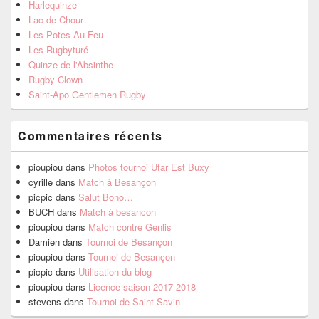
Harlequinze
Lac de Chour
Les Potes Au Feu
Les Rugbyturé
Quinze de l'Absinthe
Rugby Clown
Saint-Apo Gentlemen Rugby
Commentaires récents
pioupiou
dans
Photos tournoi Ufar Est Buxy
cyrille
dans
Match à Besançon
picpic
dans
Salut Bono…
BUCH
dans
Match à besancon
pioupiou
dans
Match contre Genlis
Damien
dans
Tournoi de Besançon
pioupiou
dans
Tournoi de Besançon
picpic
dans
Utilisation du blog
pioupiou
dans
Licence saison 2017-2018
stevens
dans
Tournoi de Saint Savin