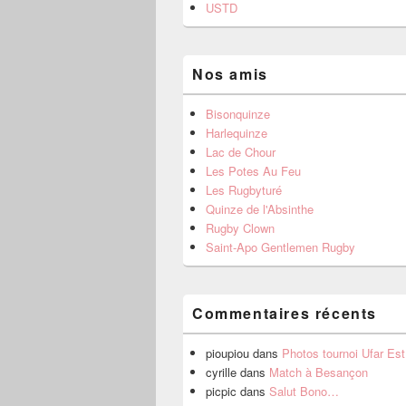
USTD
Nos amis
Bisonquinze
Harlequinze
Lac de Chour
Les Potes Au Feu
Les Rugbyturé
Quinze de l'Absinthe
Rugby Clown
Saint-Apo Gentlemen Rugby
Commentaires récents
pioupiou
dans
Photos tournoi Ufar Es
cyrille
dans
Match à Besançon
picpic
dans
Salut Bono…