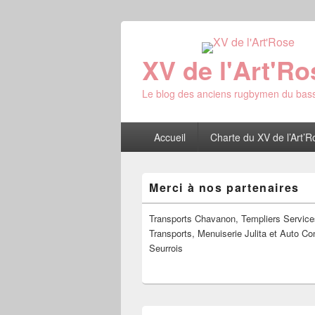
XV de l'Art'Ro
Le blog des anciens rugbymen du bass
Menu
Accueil
Charte du XV de l’Art’R
principal
Zone
Merci à nos partenaires
principale
de
widget
Transports Chavanon, Templiers Service
pour
Transports, Menuiserie Julita et Auto Co
la
Seurrois
barre
latérale