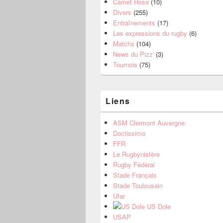
Carnet Rose
(10)
Divers
(255)
Entraînements
(17)
Les expressions du rugby
(6)
Matchs
(104)
News du Pizz'
(3)
Tournois
(75)
Liens
ASM Clermont Auvergne
Doctissimo
FFR
Le Rugbynistère
Rugby Fédéral
Stade Français
Stade Toulousain
Ufar
US Dole
USAP