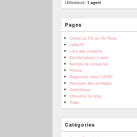
Utilisateurs:
1 agent
Pages
Charte du XV de l’Art’Rose
L’effectif
Liste des contacts
Manifestations à venir
Nombre de connectés
Photos
Réglement selon l’UFAR
Résultats des sondages
Statistiques
Utilisation du blog
Vidéo
Catégories