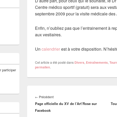
D’autre part, pour ceux qui le souhaite, le
Centre médico sportif (gratuit) sera aux vesti
septembre 2009 pour la visite médicale des A
Enfin, n’oubliez pas que l’entrainement à rep
aux vestiaires.
Un
calendrier
est à votre disposition. N’hésit
Cet article a été posté dans
Divers
,
Entraînements
,
Tour
permalien
.
r participer
Navigation
de
Article
←
Précédent
l’article
Page officielle du XV de l’Art’Rose sur
précédent :
Tou
Facebook