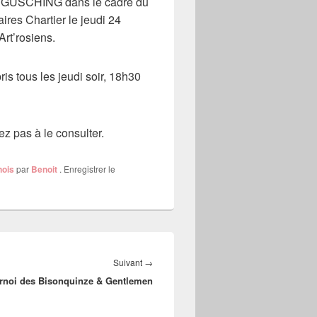
 Dr GUSCHING dans le cadre du
aires Chartier le jeudi 24
rt’rosiens.
ris tous les jeudi soir, 18h30
ez pas à le consulter.
nois
par
Benoit
. Enregistrer le
Article
Suivant
→
rnoi des Bisonquinze & Gentlemen
suivant :