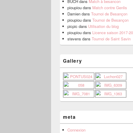
BUCH
dans
Match à besancon
pioupiou
dans
Match contre Genlis
Damien
dans
Tournoi de Besançon
pioupiou
dans
Tournoi de Besançon
picpic
dans
Utilisation du blog
pioupiou
dans
Licence saison 2017-2
stevens
dans
Tournoi de Saint Savin
Gallery
meta
Connexion