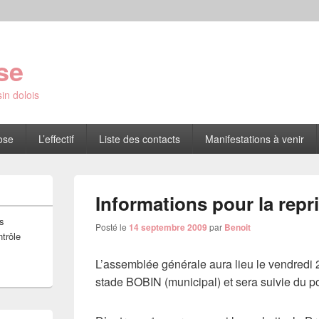
se
in dolois
ose
L’effectif
Liste des contacts
Manifestations à venir
Informations pour la repr
s
Posté le
14 septembre 2009
par
Benoit
ntrôle
L’assemblée générale aura lieu le vendredi
stade BOBIN (municipal) et sera suivie du pot