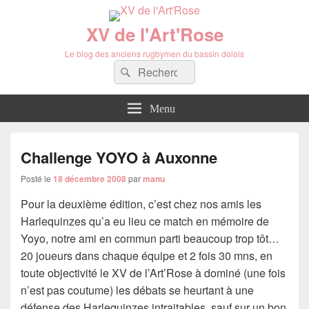
XV de l'Art'Rose
Le blog des anciens rugbymen du bassin dolois
Recherche :
Rechercher
Menu
Challenge YOYO à Auxonne
Posté le
18 décembre 2008
par
manu
Pour la deuxième édition, c’est chez nos amis les
Harlequinzes qu’a eu lieu ce match en mémoire de
Yoyo, notre ami en commun parti beaucoup trop tôt…
20 joueurs dans chaque équipe et 2 fois 30 mns, en
toute objectivité le XV de l’Art’Rose à dominé (une fois
n’est pas coutume) les débats se heurtant à une
défense des Harlequinzes intraitables, sauf sur un bon