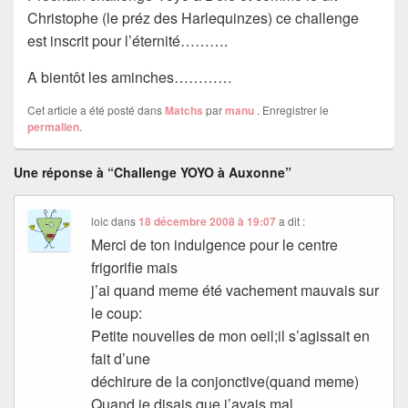
Christophe (le préz des Harlequinzes) ce challenge
est inscrit pour l’éternité……….
A bientôt les aminches…………
Cet article a été posté dans
Matchs
par
manu
. Enregistrer le
permalien
.
Une réponse à “Challenge YOYO à Auxonne”
loic
dans
18 décembre 2008 à 19:07
a dit :
Merci de ton indulgence pour le centre
frigorifie mais
j’ai quand meme été vachement mauvais sur
le coup:
Petite nouvelles de mon oeil;il s’agissait en
fait d’une
déchirure de la conjonctive(quand meme)
Quand je disais que j’avais mal