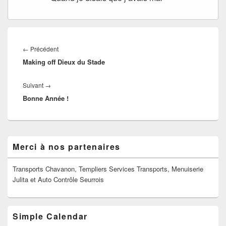
Navigation
de
Article
←
Précédent
l’article
Making off Dieux du Stade
précédent :
Article
Suivant
→
Bonne Année !
suivant :
Zone
Merci à nos partenaires
principale
de
widget
Transports Chavanon, Templiers Services Transports, Menuiserie
pour
Julita et Auto Contrôle Seurrois
la
barre
latérale
Simple Calendar