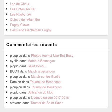
Lac de Chour
Les Potes Au Feu
Les Rugbyturé
Quinze de l'Absinthe
Rugby Clown
Saint-Apo Gentlemen Rugby
Commentaires récents
pioupiou
dans
Photos tournoi Ufar Est Buxy
cyrille
dans
Match à Besançon
picpic
dans
Salut Bono…
BUCH
dans
Match à besancon
pioupiou
dans
Match contre Genlis
Damien
dans
Tournoi de Besançon
pioupiou
dans
Tournoi de Besançon
picpic
dans
Utilisation du blog
pioupiou
dans
Licence saison 2017-2018
stevens
dans
Tournoi de Saint Savin