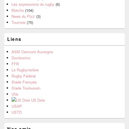
Les expressions du rugby
(6)
Matchs
(104)
News du Pizz'
(3)
Tournois
(75)
Liens
ASM Clermont Auvergne
Doctissimo
FFR
Le Rugbynistère
Rugby Fédéral
Stade Français
Stade Toulousain
Ufar
US Dole
USAP
USTD
Nos amis