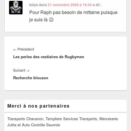
felipe
dans
21 novembre 2006 à 19:34
a dit :
Pour Raph pas besoin de mittaine puisque
je suis là 😉
Navigation
de
Article
←
Précédent
l’article
Les perles des vestiaires de Rugbymen
précédent :
Article
Suivant
→
Recherche blouson
suivant :
Zone
Merci à nos partenaires
principale
de
widget
Transports Chavanon, Templiers Services Transports, Menuiserie
pour
Julita et Auto Contrôle Seurrois
la