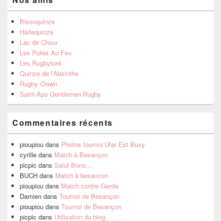
Bisonquinze
Harlequinze
Lac de Chour
Les Potes Au Feu
Les Rugbyturé
Quinze de l'Absinthe
Rugby Clown
Saint-Apo Gentlemen Rugby
Commentaires récents
pioupiou
dans
Photos tournoi Ufar Est Buxy
cyrille
dans
Match à Besançon
picpic
dans
Salut Bono…
BUCH
dans
Match à besancon
pioupiou
dans
Match contre Genlis
Damien
dans
Tournoi de Besançon
pioupiou
dans
Tournoi de Besançon
picpic
dans
Utilisation du blog