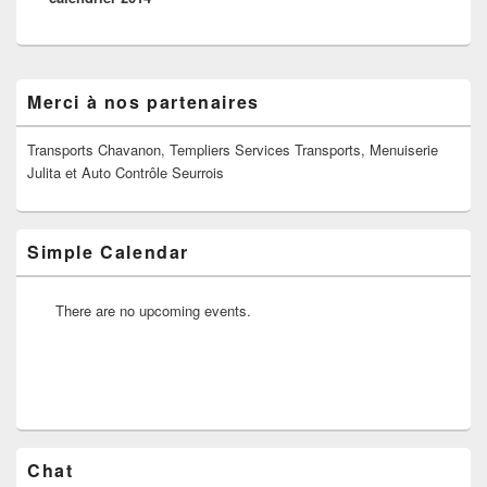
Zone
Merci à nos partenaires
principale
de
widget
Transports Chavanon, Templiers Services Transports, Menuiserie
pour
Julita et Auto Contrôle Seurrois
la
barre
latérale
Simple Calendar
There are no upcoming events.
Chat