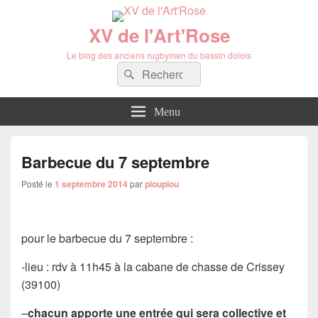
XV de l'Art'Rose
Le blog des anciens rugbymen du bassin dolois
Recherche :
Rechercher
Menu
Barbecue du 7 septembre
Posté le
1 septembre 2014
par
pioupiou
pour le barbecue du 7 septembre :
-lieu : rdv à 11h45 à la cabane de chasse de Crissey
(39100)
–
chacun apporte
une entrée qui sera collective et