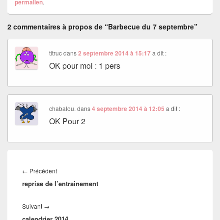
permalien
.
2 commentaires à propos de “Barbecue du 7 septembre”
titruc
dans
2 septembre 2014 à 15:17
a dit :
OK pour moi : 1 pers
chabalou.
dans
4 septembre 2014 à 12:05
a dit :
OK Pour 2
Navigation
de
Article
←
Précédent
l’article
reprise de l’entrainement
précédent :
Article
Suivant
→
calendrier 2014
suivant :