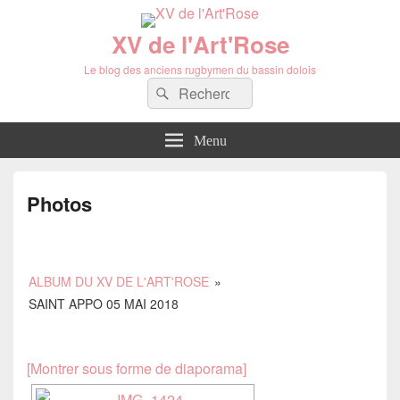
XV de l'Art'Rose
Le blog des anciens rugbymen du bassin dolois
Recherche :
Rechercher
Menu
Photos
ALBUM DU XV DE L'ART'ROSE
»
SAINT APPO 05 MAI 2018
[Montrer sous forme de diaporama]