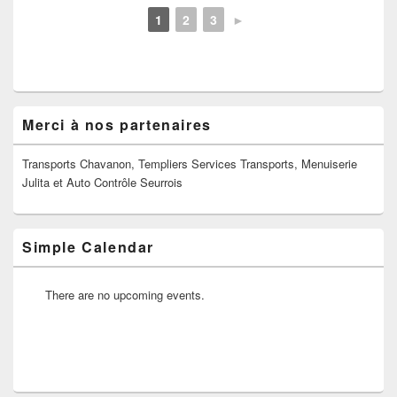
1
2
3
►
Zone
Merci à nos partenaires
principale
de
widget
Transports Chavanon, Templiers Services Transports, Menuiserie
pour
Julita et Auto Contrôle Seurrois
la
barre
latérale
Simple Calendar
There are no upcoming events.