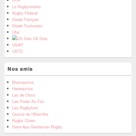
FFR
Le Rugbynistère
Rugby Fédéral
Stade Français
Stade Toulousain
Ufar
US Dole
USAP
USTD
Nos amis
Bisonquinze
Harlequinze
Lac de Chour
Les Potes Au Feu
Les Rugbyturé
Quinze de l'Absinthe
Rugby Clown
Saint-Apo Gentlemen Rugby