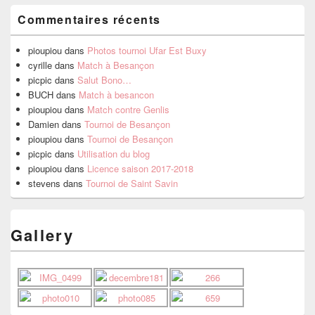
Commentaires récents
pioupiou
dans
Photos tournoi Ufar Est Buxy
cyrille
dans
Match à Besançon
picpic
dans
Salut Bono…
BUCH
dans
Match à besancon
pioupiou
dans
Match contre Genlis
Damien
dans
Tournoi de Besançon
pioupiou
dans
Tournoi de Besançon
picpic
dans
Utilisation du blog
pioupiou
dans
Licence saison 2017-2018
stevens
dans
Tournoi de Saint Savin
Gallery